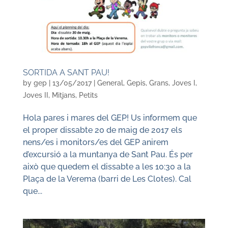
SORTIDA A SANT PAU!
by
gep
|
13/05/2017
|
General
,
Gepis
,
Grans
,
Joves I
,
Joves II
,
Mitjans
,
Petits
Hola pares i mares del GEP! Us informem que
el proper dissabte 20 de maig de 2017 els
nens/es i monitors/es del GEP anirem
d’excursió a la muntanya de Sant Pau. És per
això que quedem el dissabte a les 10:30 a la
Plaça de la Verema (barri de Les Clotes). Cal
que...