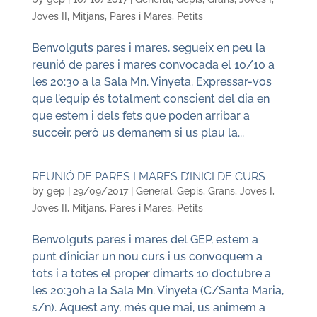
Joves II
,
Mitjans
,
Pares i Mares
,
Petits
Benvolguts pares i mares, segueix en peu la
reunió de pares i mares convocada el 10/10 a
les 20:30 a la Sala Mn. Vinyeta. Expressar-vos
que l’equip és totalment conscient del dia en
que estem i dels fets que poden arribar a
succeir, però us demanem si us plau la...
REUNIÓ DE PARES I MARES D’INICI DE CURS
by
gep
|
29/09/2017
|
General
,
Gepis
,
Grans
,
Joves I
,
Joves II
,
Mitjans
,
Pares i Mares
,
Petits
Benvolguts pares i mares del GEP, estem a
punt d’iniciar un nou curs i us convoquem a
tots i a totes el proper dimarts 10 d’octubre a
les 20:30h a la Sala Mn. Vinyeta (C/Santa Maria,
s/n). Aquest any, més que mai, us animem a