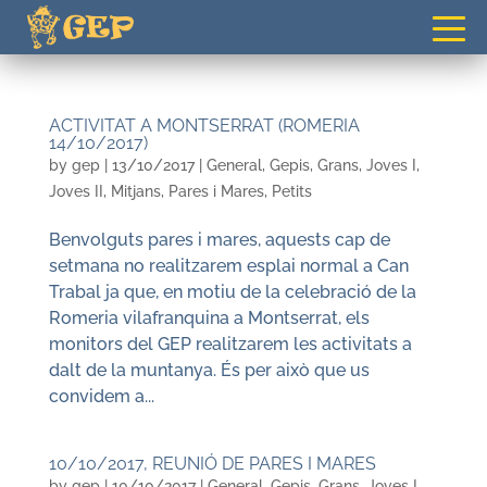
gepvilafranca@gmail.com
ACTIVITAT A MONTSERRAT (ROMERIA
14/10/2017)
by
gep
|
13/10/2017
|
General
,
Gepis
,
Grans
,
Joves I
,
Joves II
,
Mitjans
,
Pares i Mares
,
Petits
Benvolguts pares i mares, aquests cap de
setmana no realitzarem esplai normal a Can
Trabal ja que, en motiu de la celebració de la
Romeria vilafranquina a Montserrat, els
monitors del GEP realitzarem les activitats a
dalt de la muntanya. És per això que us
convidem a...
10/10/2017, REUNIÓ DE PARES I MARES
by
gep
|
10/10/2017
|
General
,
Gepis
,
Grans
,
Joves I
,