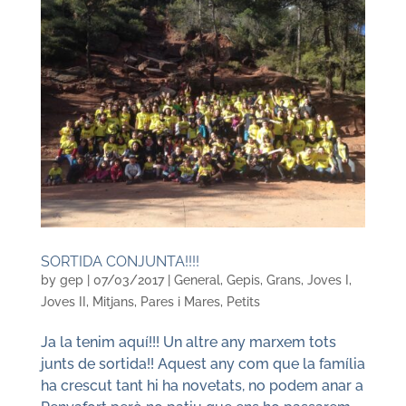
SORTIDA CONJUNTA!!!!
by
gep
|
07/03/2017
|
General
,
Gepis
,
Grans
,
Joves I
,
Joves II
,
Mitjans
,
Pares i Mares
,
Petits
Ja la tenim aquí!!! Un altre any marxem tots
junts de sortida!! Aquest any com que la família
ha crescut tant hi ha novetats, no podem anar a