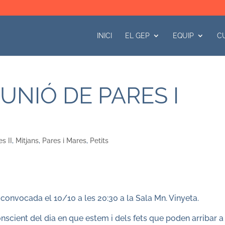
INICI
EL GEP
EQUIP
C
EUNIÓ DE PARES I
s II
,
Mitjans
,
Pares i Mares
,
Petits
 convocada el 10/10 a les 20:30 a la Sala Mn. Vinyeta.
nscient del dia en que estem i dels fets que poden arribar a