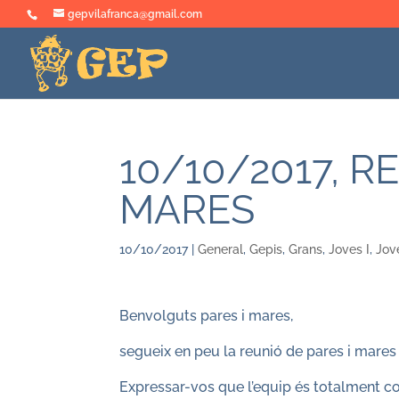
gepvilafranca@gmail.com
10/10/2017, R
MARES
10/10/2017
|
General
,
Gepis
,
Grans
,
Joves I
,
Jove
Benvolguts pares i mares,
segueix en peu la reunió de pares i mares
Expressar-vos que l’equip és totalment co