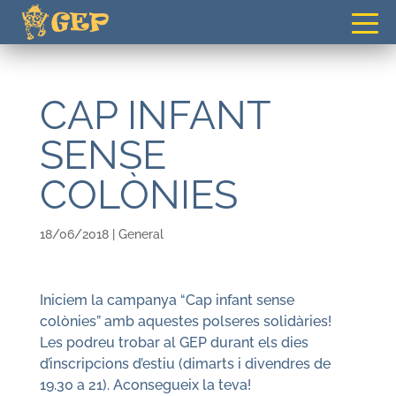
gepvilafranca@gmail.com
CAP INFANT
SENSE
COLÒNIES
18/06/2018
|
General
Iniciem la campanya “Cap infant sense
colònies” amb aquestes polseres solidàries!
Les podreu trobar al GEP durant els dies
d’inscripcions d’estiu (dimarts i divendres de
19.30 a 21). Aconsegueix la teva!