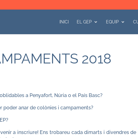
INICI
EL GEP
EQUIP
C
AMPAMENTS 2018
noblidables a Penyafort, Núria o el País Basc?
per poder anar de colònies i campaments?
GEP?
venir a inscriure! Ens trobareu cada dimarts i divendres de 