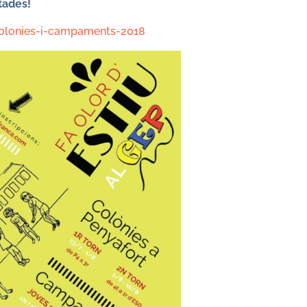
tades!
colonies-i-campaments-2018