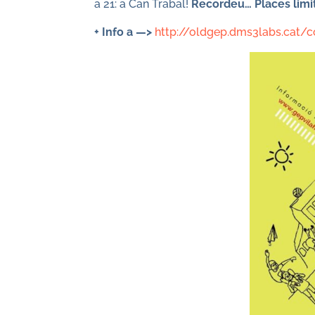
a 21: a Can Trabal!
Recordeu… Places limi
+ Info a —>
http://oldgep.dms3labs.cat/