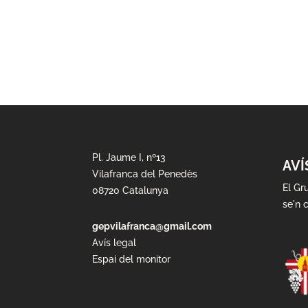
Pl. Jaume I, nº13
AVÍ
Vilafranca del Penedès
El Gr
08720 Catalunya
se'n c
gepvilafranca@gmail.com
Avís legal
Espai del monitor