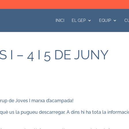
INICI
EL GEP
EQUIP
C
I – 4 I 5 DE JUNY
grup de Joves I marxa d’acampada!
què us la pugueu descarregar. A dins hi ha tota la informaci