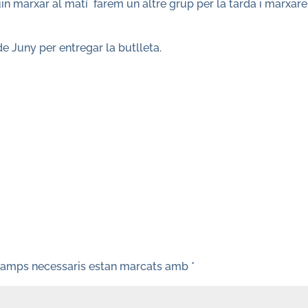
in marxar al matí farem un altre grup per la tarda i marxar
de Juny per entregar la butlleta.
camps necessaris estan marcats amb
*