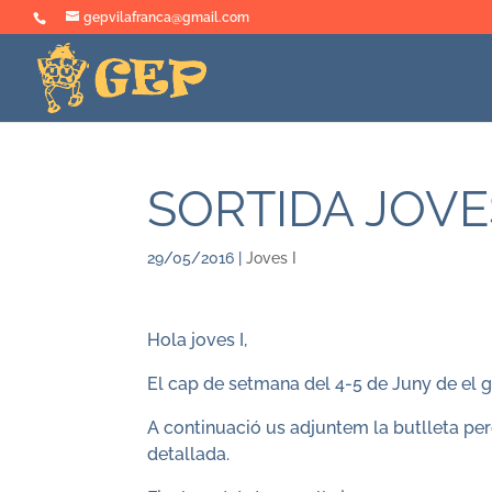
gepvilafranca@gmail.com
SORTIDA JOVES 
29/05/2016
|
Joves I
Hola joves I,
El cap de setmana del 4-5 de Juny de el 
A continuació us adjuntem la butlleta per
detallada.