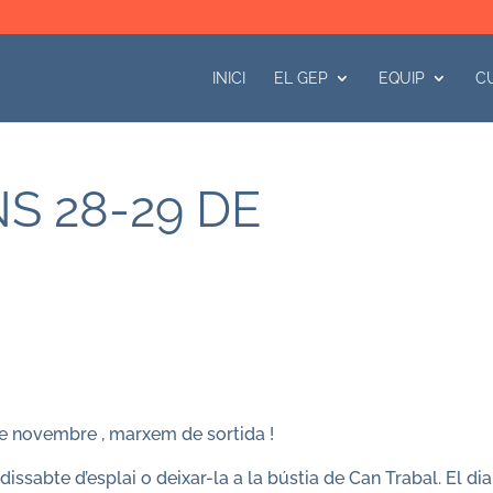
INICI
EL GEP
EQUIP
C
S 28-29 DE
e novembre , marxem de sortida !
issabte d’esplai o deixar-la a la bústia de Can Trabal. El dia