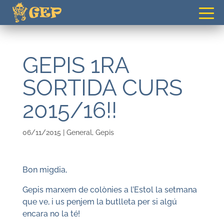
gepvilafranca@gmail.com
GEPIS 1RA
SORTIDA CURS
2015/16!!
06/11/2015
|
General
,
Gepis
Bon migdia,
Gepis marxem de colònies a l’Estol la setmana
que ve, i us penjem la butlleta per si algú
encara no la té!