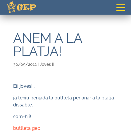
gepvilafranca@gmail.com
ANEM A LA
PLATJA!
30/05/2012
|
Joves II
Eii jovesII,
ja teniu penjada la butlleta per anar a la platja
dissabte.
som-hii!
butlleta gep