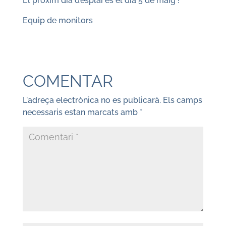
El pròxim dia d’esplai és el dia 5 de maig !
Equip de monitors
COMENTAR
L'adreça electrònica no es publicarà.
Els camps
necessaris estan marcats amb
*