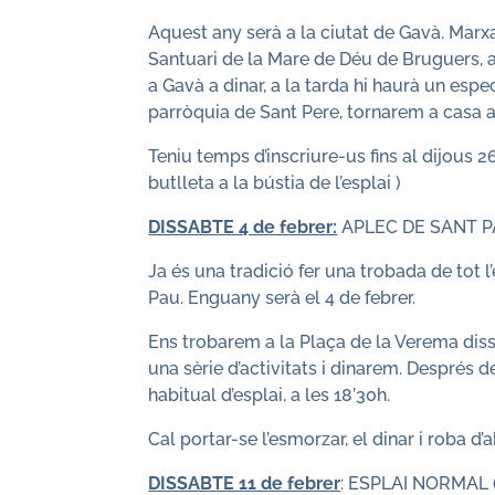
Aquest any serà a la ciutat de Gavà. Marxa
Santuari de la Mare de Déu de Bruguers, a
a Gavà a dinar, a la tarda hi haurà un espe
parròquia de Sant Pere, tornarem a casa a
Teniu temps d’inscriure-us fins al dijous 
butlleta a la bústia de l’esplai )
DISSABTE 4 de febrer:
APLEC DE SANT 
Ja és una tradició fer una trobada de tot l
Pau. Enguany serà el 4 de febrer.
Ens trobarem a la Plaça de la Verema diss
una sèrie d’activitats i dinarem. Després 
habitual d’esplai, a les 18’30h.
Cal portar-se l’esmorzar, el dinar i roba d’a
DISSABTE 11 de febrer
: ESPLAI NORMAL 