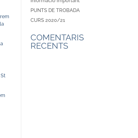
Informació important
PUNTS DE TROBADA
xarem
CURS 2020/21
la
COMENTARIS
la
RECENTS
 St
rem