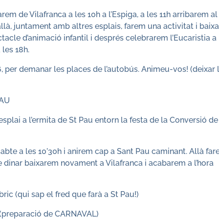
rem de Vilafranca a les 10h a l’Espiga, a les 11h arribarem al
llà, juntament amb altres esplais, farem una activitat i bai
ctacle d’animació infantil i després celebrarem l’Eucaristia a 
 les 18h.
26, per demanar les places de l’autobús. Animeu-vos! (deixar 
PAU
’esplai a l’ermita de St Pau entorn la festa de la Conversió de
abte a les 10’30h i anirem cap a Sant Pau caminant. Allà fa
de dinar baixarem novament a Vilafranca i acabarem a l’hora
bric (qui sap el fred que farà a St Pau!)
(preparació de CARNAVAL)