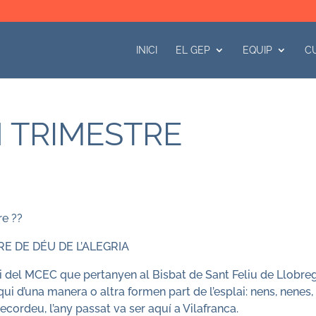
INICI
EL GEP
EQUIP
C
 TRIMESTRE
re ??
E DE DÉU DE L’ALEGRIA
ai del MCEC que pertanyen al Bisbat de Sant Feliu de Llobreg
ui d’una manera o altra formen part de l’esplai: nens, nenes,
ecordeu, l’any passat va ser aquí a Vilafranca.