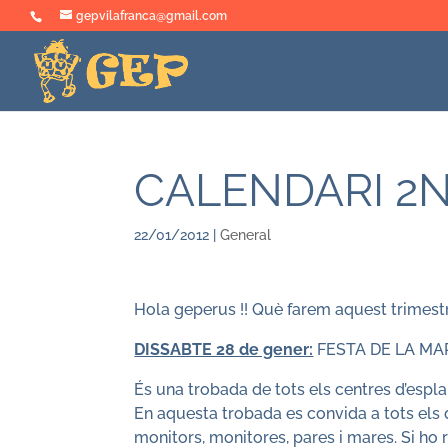
gepvilafranca@gmail.com
CALENDARI 2N
22/01/2012
|
General
Hola geperus !! Què farem aquest trimest
DISSABTE 28 de gener:
FESTA DE LA MAR
És una trobada de tots els centres d’espl
En aquesta trobada es convida a tots els q
monitors, monitores, pares i mares. Si ho r