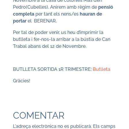
Novembre a la casa de colònies Mas d’en
Pedro(Cubelles). Anirem amb règim de
pensió
completa
per tant els nens/es
hauran de
portar
el BERENAR.
Per tal de poder venir, us heu d’imprimir la
butlleta i fer-nos-la arribar a la bústia de Can
Trabal abans del 12 de Novembre.
BUTLLETA SORTIDA 1R TRIMESTRE:
Butlleta
Gràcies!
COMENTAR
L'adreça electrònica no es publicarà.
Els camps