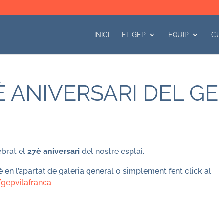
INICI
EL GEP
EQUIP
C
È ANIVERSARI DEL G
ebrat el
27è aniversari
del nostre esplai.
è en l’apartat de galeria general o simplement fent click al
/gepvilafranca