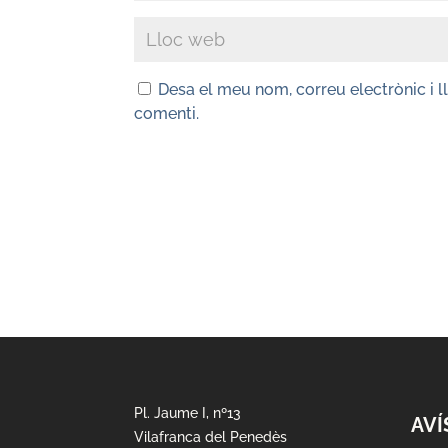
Desa el meu nom, correu electrònic i 
comenti.
Pl. Jaume I, nº13
AVÍ
Vilafranca del Penedès