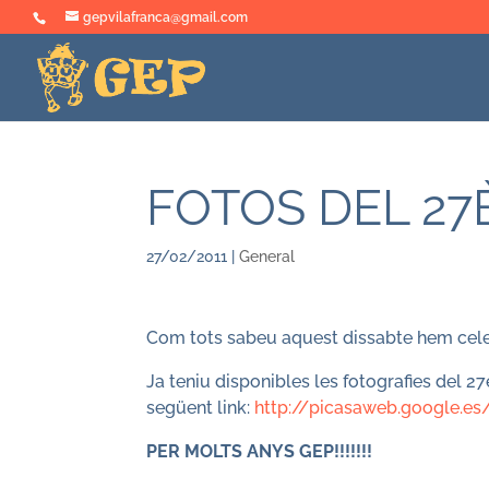
gepvilafranca@gmail.com
FOTOS DEL 27
27/02/2011
|
General
Com tots sabeu aquest dissabte hem cel
Ja teniu disponibles les fotografies del 27
següent link:
http://picasaweb.google.es
PER MOLTS ANYS GEP!!!!!!!