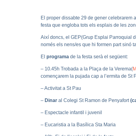
El proper dissabte 29 de gener celebrarem a
festa que engloba tots els esplais de les zo
Així doncs, el GEP(Grup Esplai Parroquial 
només els nens/es que hi formen part sinó t
El
programa
de la festa serà el següent:
– 10.45h Trobada a la Plaça de la Verema(
M
començarem la pujada cap a l’ermita de St 
– Activitat a St Pau
–
Dinar
al Colegi St Ramon de Penyafort
(c
– Espectacle infantil i juvenil
– Eucaristia a la Basílica Sta Maria