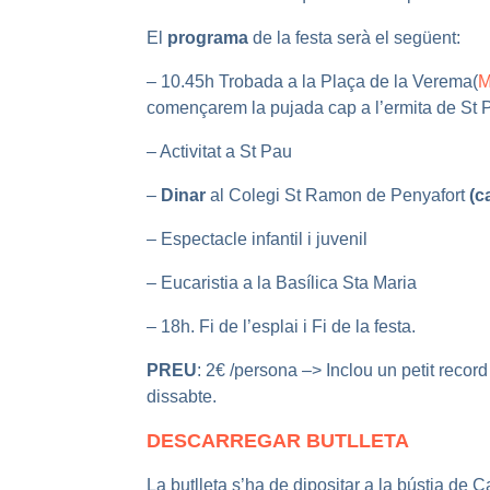
El
programa
de la festa serà el següent:
– 10.45h Trobada a la Plaça de la Verema(
M
començarem la pujada cap a l’ermita de St 
– Activitat a St Pau
–
Dinar
al Colegi St Ramon de Penyafort
(c
– Espectacle infantil i juvenil
– Eucaristia a la Basílica Sta Maria
– 18h. Fi de l’esplai i Fi de la festa.
PREU
: 2€ /persona –> Inclou un petit record 
dissabte.
DESCARREGAR BUTLLETA
La
butlleta s’ha de dipositar
a la bústia de 