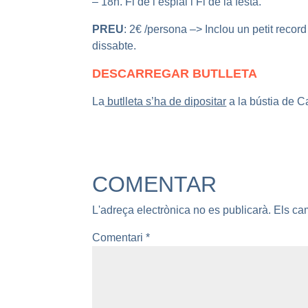
– 18h. Fi de l’esplai i Fi de la festa.
PREU
: 2€ /persona –> Inclou un petit record 
dissabte.
DESCARREGAR BUTLLETA
La
butlleta s’ha de dipositar
a la bústia de 
COMENTAR
L'adreça electrònica no es publicarà.
Els ca
Comentari
*