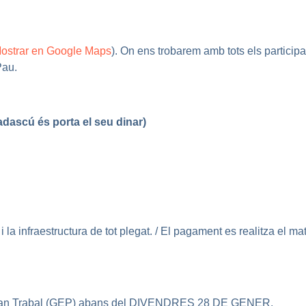
ostrar en Google Maps
). On ens trobarem amb tots els participa
Pau.
adascú és porta el seu dinar)
i la infraestructura de tot plegat. / El pagament es realitza el ma
Can Trabal (GEP) abans del
DIVENDRES 28 DE GENER
.