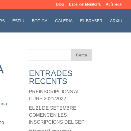
Blog
Espai del Monitor/a
Avís legal
RS
ESTIU
BOTIGA
GALERIA
EL BRASER
ARXIU
A
ENTRADES
RECENTS
PREINSCRIPCIONS AL
CURS 2021/2022
 una
EL 21 DE SETEMBRE
COMENCEN LES
INSCRIPCIONS DEL GEP
no