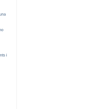
 una
no
nts i