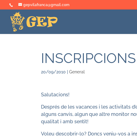
gepvilafranca@gmail.com
INSCRIPCIONS 
20/09/2010
|
General
Salutacions!
Després de les vacances i les activitats d
alguns canvis, algun que altre monitor no
qualitat i amb sentit!
Voleu descobrir-lo? Doncs veniu-vos a in