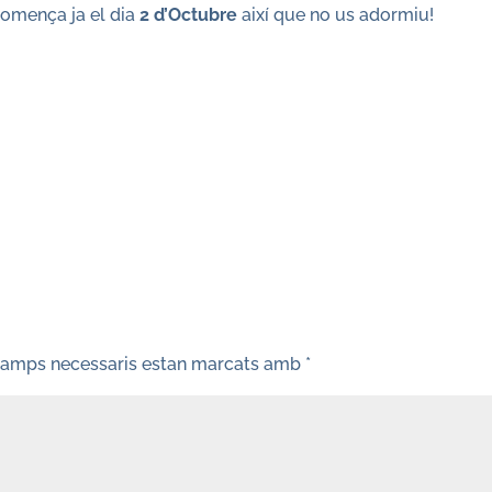
omença ja el dia
2 d’Octubre
així que no us adormiu!
camps necessaris estan marcats amb
*