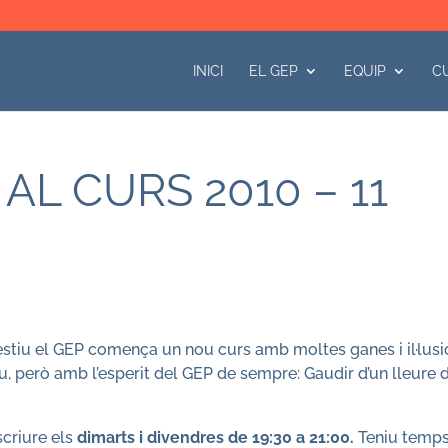
INICI
EL GEP
EQUIP
C
AL CURS 2010 – 11
’estiu el GEP comença un nou curs amb moltes ganes i il·lusi
u, però amb l’esperit del GEP de sempre: Gaudir d’un lleure 
scriure els
dimarts i divendres de 19:30 a 21:00.
Teniu temps