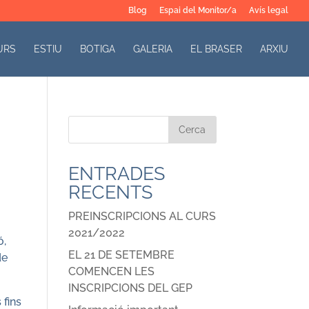
Blog
Espai del Monitor/a
Avís legal
URS
ESTIU
BOTIGA
GALERIA
EL BRASER
ARXIU
ENTRADES
RECENTS
PREINSCRIPCIONS AL CURS
2021/2022
ó,
EL 21 DE SETEMBRE
de
COMENCEN LES
INSCRIPCIONS DEL GEP
 fins