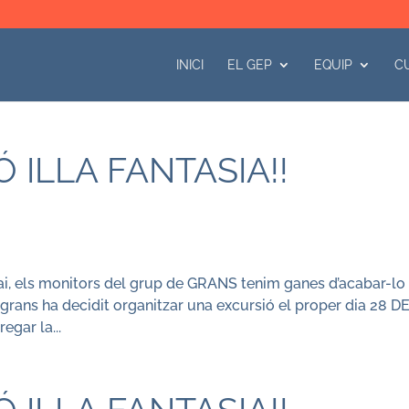
INICI
EL GEP
EQUIP
C
 ILLA FANTASIA!!
splai, els monitors del grup de GRANS tenim ganes d’acabar-lo
 grans ha decidit organitzar una excursió el proper dia 28 D
gar la...