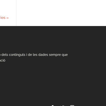
ies »
ió dels continguts i de les dades sempre que
ació