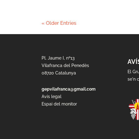
« Older Entries
Pl. Jaume I, nº13
AVÍ
Vilafranca del Penedès
El Gr
08720 Catalunya
se'n c
gepvilafranca@gmail.com
Avís legal
Espai del monitor