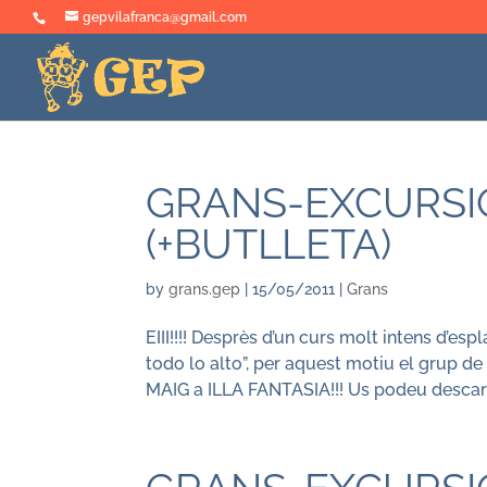
gepvilafranca@gmail.com
GRANS-EXCURSIÓ
(+BUTLLETA)
by
grans.gep
|
15/05/2011
|
Grans
EIII!!!! Desprès d’un curs molt intens d’e
todo lo alto”, per aquest motiu el grup de
MAIG a ILLA FANTASIA!!! Us podeu descarre