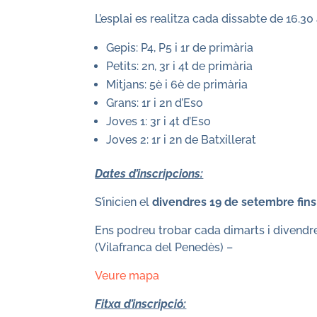
L’esplai es realitza cada dissabte de 16.30
Gepis: P4, P5 i 1r de primària
Petits: 2n, 3r i 4t de primària
Mitjans: 5è i 6è de primària
Grans: 1r i 2n d’Eso
Joves 1: 3r i 4t d’Eso
Joves 2: 1r i 2n de Batxillerat
Dates d’inscripcions:
S’inicien el
divendres 19 de setembre fins
Ens podreu trobar cada dimarts i divendre
(Vilafranca del Penedès) –
Veure mapa
Fitxa d’inscripció: