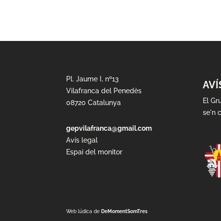
Pl. Jaume I, nº13
AVÍ
Vilafranca del Penedès
El Gr
08720 Catalunya
se'n c
gepvilafranca@gmail.com
Avís legal
Espai del monitor
Web lúdica de
DeMomentSomTres