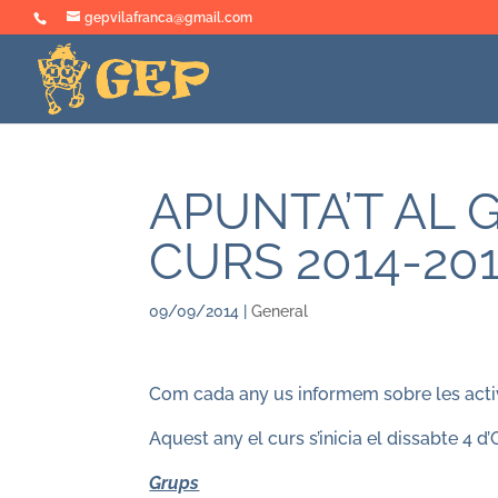
gepvilafranca@gmail.com
APUNTA’T AL 
CURS 2014-20
09/09/2014
|
General
Com cada any us informem sobre les acti
Aquest any el curs s’inicia el dissabte 4 d
Grups