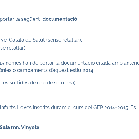
e portar la següent
documentació
:
vei Català de Salut (sense retallar).
e retallar).
2015 només han de portar la documentació citada amb anterio
olònies o campaments d’aquest estiu 2014.
u les sortides de cap de setmana)
infants i joves inscrits durant el curs del GEP 2014-2015. És
a Sala mn. Vinyeta
.