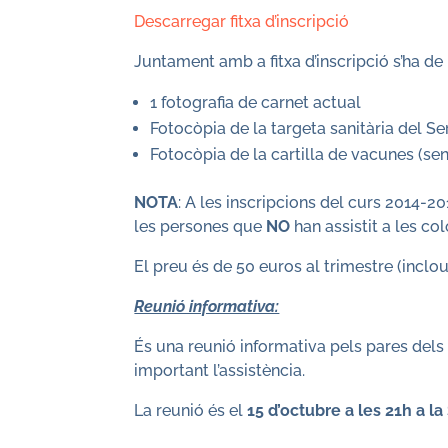
Descarregar fitxa d’inscripció
Juntament amb a fitxa d’inscripció s’ha d
1 fotografia de carnet actual
Fotocòpia de la targeta sanitària del Ser
Fotocòpia de la cartilla de vacunes (sens
NOTA
: A les inscripcions del curs 2014-
les persones que
NO
han assistit a les c
El preu és de 50 euros al trimestre (inclo
Reunió informativa:
És una reunió informativa pels pares dels 
important l’assistència.
La reunió és el
15 d’octubre a les 21h a l